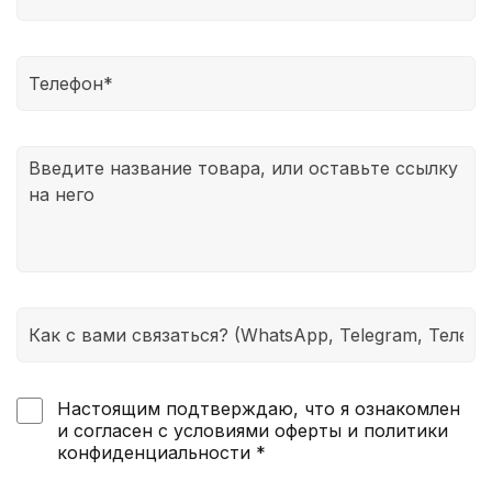
иностранным магазином и покупателем. Поэтому
мы наиболее точно определяем ваш размер
заранее и уже потом делаем заказ. Если товар вас
не устраивает, то с помощью нашей платформы
мы поможем его продать. Таким образом, вы
сможете не только вернуть деньги, но и даже
заработать на этом.
Настоящим подтверждаю, что я ознакомлен
и согласен с условиями оферты и политики
конфиденциальности *