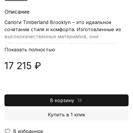
Описание
Сапоги Timberland Brooklyn – это идеальное
сочетание стиля и комфорта. Изготовленные из
высококачественных материалов, они
обеспечивают надежную защиту от непогоды.
Показать полностью
Удобная подошва гарантирует отличное
сцепление с поверхностью, а современный
17 215 ₽
дизайн делает их универсальными для любого
образа. Эти сапоги подойдут как для городских
прогулок, так и для активного отдыха на природе.
Timberland Brooklyn – ваш надежный спутник в
любых условиях.
В корзину
Купить в 1 клик
В избранное