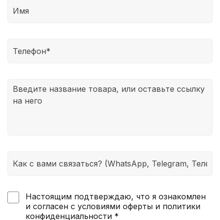
мы выступаем в роли посредника между
иностранным магазином и покупателем. Поэтому
мы наиболее точно определяем ваш размер
заранее и уже потом делаем заказ. Если товар вас
не устраивает, то с помощью нашей платформы
мы поможем его продать. Таким образом, вы
сможете не только вернуть деньги, но и даже
заработать на этом.
Настоящим подтверждаю, что я ознакомлен
и согласен с условиями оферты и политики
конфиденциальности *