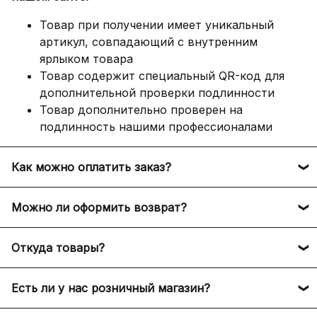
Товар при получении имеет уникальный
артикул, совпадающий с внутренним
ярлыком товара
Товар содержит специальный QR-код для
дополнительной проверки подлинности
Товар дополнительно проверен на
подлинность нашими профессионалами
Как можно оплатить заказ?
Оплатить заказ можно следующими способами:
Можно ли оформить возврат?
Банковскими картами любых банков. (На
В HARDLUX может быть осуществлен возврат по
сайте подключён эквайринг от Т-Банка, ваш
Откуда товары?
следующим причинам:
платёж защищён 5 факторной защитой)
Долями (сумма заказа делится на 4 части,
Мы доставляем оригинальные брендовые вещи из
1. Если товар не прошёл проверку подлинности
Есть ли у нас розничный магазин?
которые вы оплачиваете каждые 2 недели)
официальных брендовых магазинов из разных
нашими экспертами за границей. В таком случае
Яндекс Пей + Сплит, получайте бонусы
стран мира: США, Италия, Франция, Германия,
мы согласовываем повторный заказ товара с
На данный момент мы полностью работаем