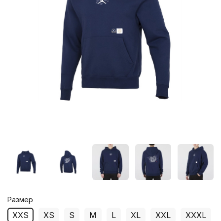
Размер
XXS
XS
S
M
L
XL
XXL
XXXL