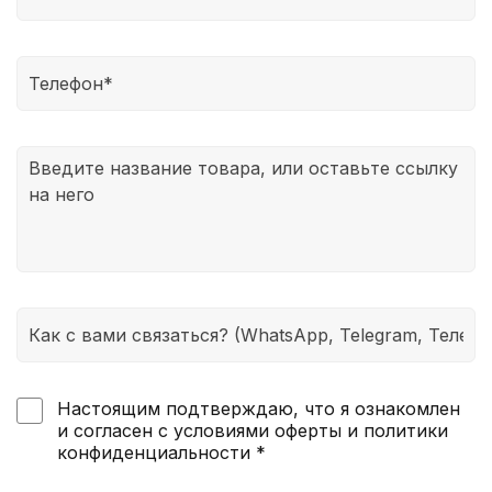
иностранным магазином и покупателем. Поэтому
мы наиболее точно определяем ваш размер
заранее и уже потом делаем заказ. Если товар вас
не устраивает, то с помощью нашей платформы
мы поможем его продать. Таким образом, вы
сможете не только вернуть деньги, но и даже
заработать на этом.
Настоящим подтверждаю, что я ознакомлен
и согласен с условиями оферты и политики
конфиденциальности *