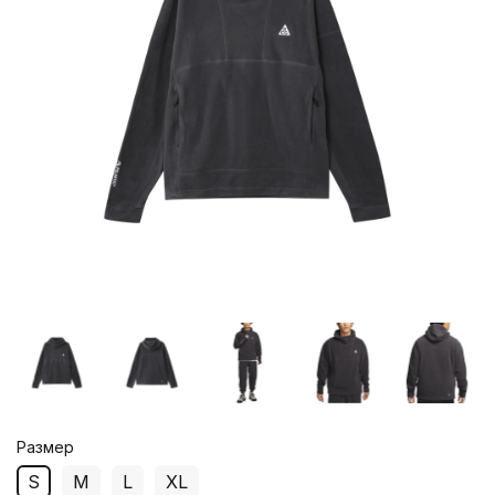
Размер
S
M
L
XL